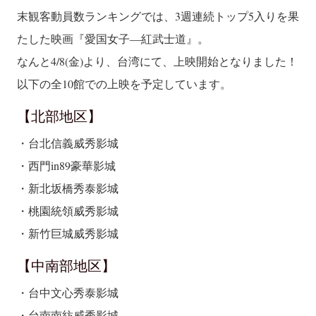
末観客動員数ランキングでは、3週連続トップ5入りを果
たした映画『愛国女子―紅武士道』。
なんと4/8(金)より、台湾にて、上映開始となりました！
以下の全10館での上映を予定しています。
【北部地区】
・台北信義威秀影城
・西門in89豪華影城
・新北坂橋秀泰影城
・桃園統領威秀影城
・新竹巨城威秀影城
【中南部地区】
・台中文心秀泰影城
・台南南紡威秀影城