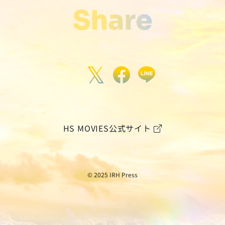
Share
𝕏
HS MOVIES公式サイト
© 2025 IRH Press