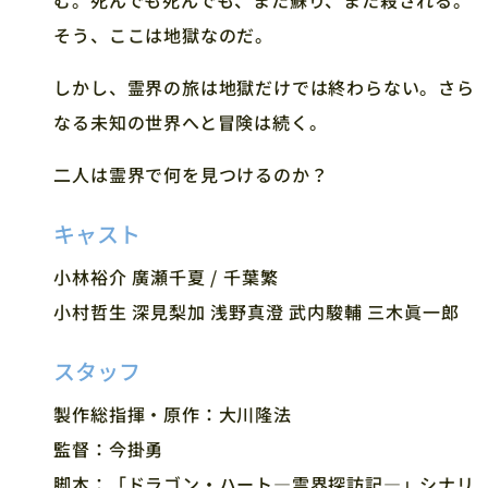
む。死んでも死んでも、また蘇り、また殺される。
そう、ここは地獄なのだ。
しかし、霊界の旅は地獄だけでは終わらない。さら
なる未知の世界へと冒険は続く。
二人は霊界で何を見つけるのか？
キャスト
小林裕介 廣瀬千夏 / 千葉繁
小村哲生 深見梨加 浅野真澄 武内駿輔 三木眞一郎
スタッフ
製作総指揮・原作：大川隆法
監督：今掛勇
脚本：「ドラゴン・ハート―霊界探訪記―」シナリ