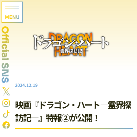
MENU
Official SNS
2024.12.19
𝕏
映画『ドラゴン・ハート―霊界探
訪記―』特報②が公開！