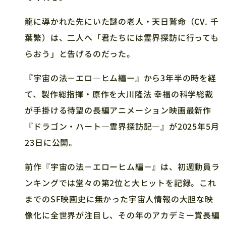
龍に導かれた先にいた謎の老人・天日鷲命（CV. 千
葉繁）は、二人へ「君たちには霊界探訪に行っても
らおう」と告げるのだった。
『宇宙の法－エロ―ヒム編ー』から3年半の時を経
て、製作総指揮・原作を大川隆法 幸福の科学総裁
が手掛ける待望の長編アニメーション映画最新作
『ドラゴン・ハート―霊界探訪記―』が2025年5月
23日に公開。
前作『宇宙の法－エローヒム編－』は、初週動員ラ
ンキングでは堂々の第2位と大ヒットを記録。これ
までのSF映画史に無かった宇宙人情報の大胆な映
像化に全世界が注目し、その年のアカデミー賞長編