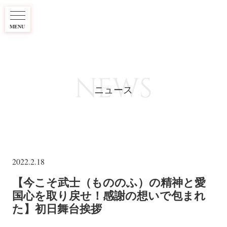
MENU
NEWS
ニュース
2022.2.18
【今こそ武士（もののふ）の精神と愛
国心を取り戻せ！感謝の想いで包まれ
た】初日舞台挨拶